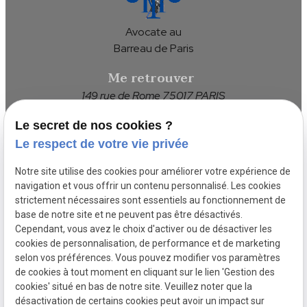
Avocate au
Barreau de Paris
Me retrouver
149 rue de Rome 75017 PARIS
Me contacter
Le secret de nos cookies ?
01 84 20 18 79
Le respect de votre vie privée
Notre site utilise des cookies pour améliorer votre expérience de
Suivez-nous
navigation et vous offrir un contenu personnalisé. Les cookies
strictement nécessaires sont essentiels au fonctionnement de
base de notre site et ne peuvent pas être désactivés.
Cependant, vous avez le choix d'activer ou de désactiver les
Siret :
cookies de personnalisation, de performance et de marketing
selon vos préférences. Vous pouvez modifier vos paramètres
81494888100051
de cookies à tout moment en cliquant sur le lien 'Gestion des
cookies' situé en bas de notre site. Veuillez noter que la
Liens
Mentions
Politique de
Plan du
désactivation de certains cookies peut avoir un impact sur